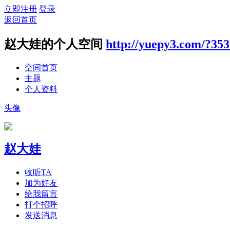
立即注册
登录
返回首页
赵大娃的个人空间
http://yuepy3.com/?35
空间首页
主题
个人资料
头像
赵大娃
收听TA
加为好友
给我留言
打个招呼
发送消息