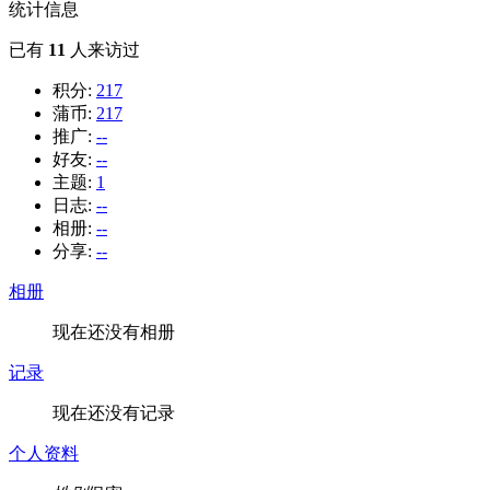
统计信息
已有
11
人来访过
积分:
217
蒲币:
217
推广:
--
好友:
--
主题:
1
日志:
--
相册:
--
分享:
--
相册
现在还没有相册
记录
现在还没有记录
个人资料