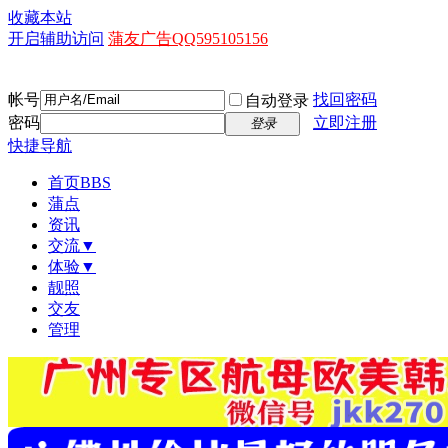
收藏本站
开启辅助访问
蒲友广告QQ595105156
帐号
找回密码
自动登录
密码
立即注册
登录
快捷导航
首页
BBS
蒲点
资讯
交流▼
体验▼
靓照
交友
管理