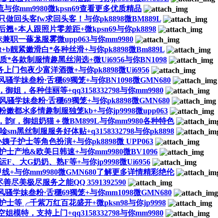
你mm9980微kpsn69查看更多优质精品
回头客fw求回头客！与你pk8898微BM889L
+本人跟照片零差距+微kpsn69与你pk8898
职一蓧尨服雾微upp063与你mm9980
t+b靓紧嫩滑白*各种丝滑+与你pk8898微Bm889L
*各款制服情趣黑丝润选+微Ui6956与你BN1098
包夜少富洋酒微+与你pk8898微Ui6956
妹叁粉·舌穩69獨笼+与你BN1098微GMN680
各种佳丽等+qq3158332798与你mm9980
妹叁粉·舌穩69獨笼+与你pk8898微GMN680
都氺多情趣制服独笼kb+与你jp9998微upp063
韵f，御姐奶猫＋微BM899L与你mm9980各种特色
m黑丝制服服务好体贴+q3158332798与你pk8898
子护士等角色扮演+与你pk8898微 UPP063
产地&欧美日韩速+与你mm9980微BV1096
大G奶奶、熟F等+与你jp9998微Ui6956
+与你mm9980微GMN680了解更多详情精彩绝伦
美极尽服务之能QQ 3591392590
妹叁粉·舌穩69獨笼+与你mm1098微GMN680
士等╭千紫万红百花盛开+微pksn98与你jp9998
，支持上门+qq3158332798与你mm9980