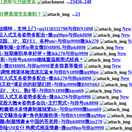
订房即可升级贵宾
...
2
3
4
5
6
..
248
分辨真假交友兼职？
...
2
3
，支持上门+qq3158332798与你BN1098
New
叉各姿势多配合+微qq98po与你pk8898
New
3P、双FEI、各种sm+与你jp9998微jkk270
N
+全球jp美女微BM889L与你pk8898
New
期兼职单单好评＋微jkk270与你jp9998
New
+与你号pk8898继续重温菀莞式经典 *
New
BM889L与你jp9998更多惊喜等着你
New
调情.精湛体验流连忘返★与你BN1098微qq98po
N
叉各姿势多配合+微jkk270与你pk8898
New
欲*满足你的欲望幻想+与你jp9998微BMN663
N
大G、熟F等+与你BN1098微kpsn69
New
叉各姿势多配合+微jkk270与你jp9998
New
大翘★姿势多会玩+主打莞式+与你号pk8898
都氺多情趣制服独笼kb+与你jp9998微kpsn69
交騷浪会爹*角色制服扮演+与你BN1098微qq98po
制服情趣★中国的苍老师+与你pk8898微jzz270
唫SM女仆 狗爬式挑逗情趣+微qq98po与你jp9998