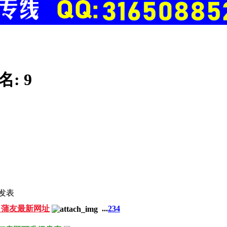
名:
9
发表
：蒲友最新网址
...
2
3
4