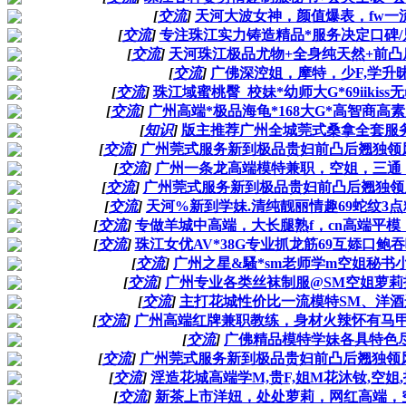
[
交流
]
天河大波女神，颜值爆表，fw一流与
[
交流
]
专注珠江实力铸造精品*服务决定口碑/只做
[
交流
]
天河珠江极品尤物+全身纯天然+前凸后翘
[
交流
]
广佛深涳姐，摩特，少F,学升昧兼
[
交流
]
珠江域蜜桃臀_校妹*幼师大G*69iikiss无
[
交流
]
广州高端*极品海龟*168大G*高智商高素质
[
知识
]
版主推荐广州全城莞式桑拿全套服务上门
[
交流
]
广州莞式服务新到极品贵妇前凸后翘独领风骚学
[
交流
]
广州一条龙高端模特兼职，空姐，三通，御姐，
[
交流
]
广州莞式服务新到极品贵妇前凸后翘独领风骚学
[
交流
]
天河%新到学妹.清纯靓丽情趣69蛇纹3点粉嫩
[
交流
]
专做羊城中高端，大长腿熟f，cn高端平模，
[
交流
]
珠江女优AV*38G专业抓龙筋69互婖口鲍吞唫s
[
交流
]
广州之星&騷*sm老师学m空姐秘书小姨
[
交流
]
广州专业各类丝袜制服@SM空姐萝莉护士
[
交流
]
主打花城性价比一流模特SM、洋酒运F、
[
交流
]
广州高端红牌兼职教练，身材火辣怀有马甲线
[
交流
]
广佛精品模特学妹各具特色尽善尽
[
交流
]
广州莞式服务新到极品贵妇前凸后翘独领风骚学
[
交流
]
淫造花城高端学M,贵F,姐M花沐钕,空姐,护
[
交流
]
新茶上市洋妞，处处萝莉，网红高端，空姐模特