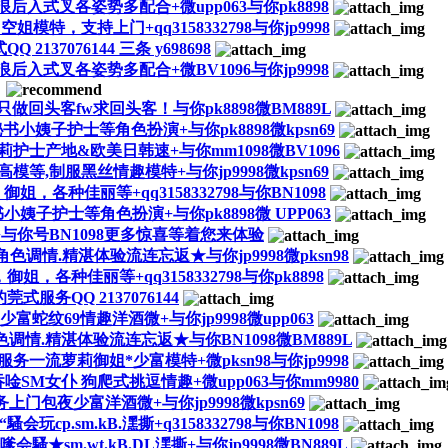
入式叉各姿势多配合+微upp063与你pk8898
，支持上门+qq3158332798与你jp9998
137076144 三条 y698698
入式叉各姿势多配合+微BV1096与你jp9998
回头客fw求回头客！与你pk8898微BM889L
小姨子护士等角色扮演+与你pk8898微kpsn69
士产地&欧美日韩速+与你mm1098微BV1096
高模等,制服黑丝情趣模特+与你jp9998微kpsn69
各种佳丽等+qq3158332798与你BN1098
姨子护士等角色扮演+与你pk8898微 UPP063
与你号BN1098更多惊喜等着您来体验
色调情.精湛体验流连忘返★与你jp9998微pksn98
各种佳丽等+qq3158332798与你pk8898
服务QQ 2137076144
纹69情趣洋酒微+与你jp9998微upp063
色调情.精湛体验流连忘返★与你BN1098微BM889L
一流萝莉御姐*少富模特+微pksn98与你jp9998
唫SM女仆 狗爬式挑逗情趣+微upp063与你mm9980
包夜少富洋酒微+与你jp9998微kpsn69
.sm.kB.潶撕+q3158332798与你BN1098
sm.wt.kB.DL潶撕+与你jp9998微BN889L