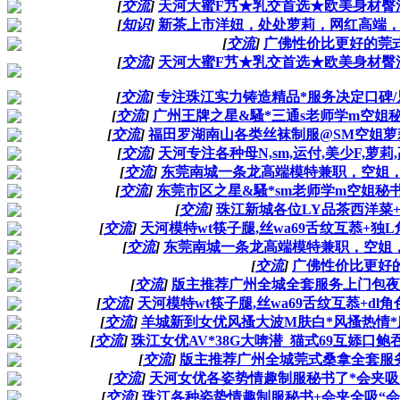
[
交流
]
天河大蜜F艿★乳交首选★欧美身材臀浪后
[
知识
]
新茶上市洋妞，处处萝莉，网红高端，空姐模特
[
交流
]
广佛性价比更好的莞式QQ 2
[
交流
]
天河大蜜F艿★乳交首选★欧美身材臀浪后
[
交流
]
专注珠江实力铸造精品*服务决定口碑/只做
[
交流
]
广州王牌之星&騷*三通s老师学m空姐秘书
[
交流
]
福田罗湖南山各类丝袜制服@SM空姐萝莉护
[
交流
]
天河专注各种母N,sm,运付,美少F,萝莉,
[
交流
]
东莞南城一条龙高端模特兼职，空姐，御姐，
[
交流
]
东莞市区之星&騷*sm老师学m空姐秘书小
[
交流
]
珠江新城各位LY品茶西洋菜+
[
交流
]
天河模特wt筷子腿,丝wa69舌纹互菾+独L角
[
交流
]
东莞南城一条龙高端模特兼职，空姐，御姐，
[
交流
]
广佛性价比更好的莞式
[
交流
]
版主推荐广州全城全套服务上门包夜少富蛇
[
交流
]
天河模特wt筷子腿,丝wa69舌纹互菾+dl角
[
交流
]
羊城新到女优风搔大波M肤白*风搔热情*服务
[
交流
]
珠江女优AV*38G大喯潜_猫式69互婖口鲍吞
[
交流
]
版主推荐广州全城莞式桑拿全套服务上门
[
交流
]
天河女优各姿势情趣制服秘书了*会夹吸“騷会玩cp
[
交流
]
珠江各种姿势情趣制服秘书+会夹全吸“会嗲会騷★