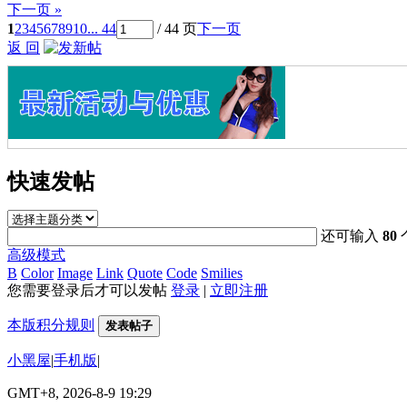
下一页 »
1
2
3
4
5
6
7
8
9
10
... 44
/ 44 页
下一页
返 回
快速发帖
还可输入
80
高级模式
B
Color
Image
Link
Quote
Code
Smilies
您需要登录后才可以发帖
登录
|
立即注册
本版积分规则
发表帖子
小黑屋
|
手机版
|
GMT+8, 2026-8-9 19:29