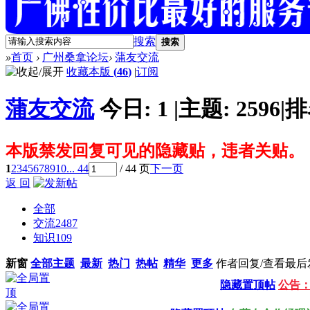
搜索
搜索
»
首页
›
广州桑拿论坛
›
蒲友交流
收藏本版
(
46
)
|
订阅
蒲友交流
今日:
1
|
主题:
2596
|
排
本版禁发回复可见的隐藏贴，违者关贴。
1
2
3
4
5
6
7
8
9
10
... 44
/ 44 页
下一页
返 回
全部
交流
2487
知识
109
新窗
全部主题
最新
热门
热帖
精华
更多
作者
回复/查看
最后
隐藏置顶帖
公告