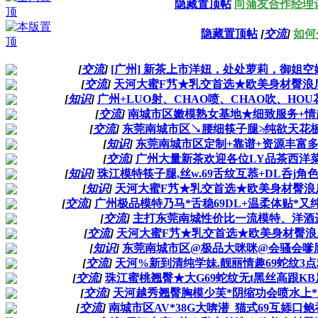
隐藏置顶帖
向蒲友合作经理
隐藏置顶帖
[
交流
]
如何
[
交流
]
[广州] 新茶上市洋妞，处处萝莉，御姐空姐模特
[
交流
]
天河大蜜F艿★乳交首选★欧美身材臀浪后入式
[
知识
]
广州+LUO射、CHAO喷、CHAO吹、HOU花园、
[
交流
]
南城市区嫩模熟女基地★细致服务+情趣制服
[
交流
]
东莞南城市区↘腰细筷子腿≯纯欲天花板√短
[
知识
]
东莞南城市区定制+靠谱+资源丰富多彩
[
交流
]
广州大量新茶欢迎各位LY品茶西洋菜+微
[
知识
]
珠江模特筷子腿,丝w.69舌纹互菾+DL呑j角色
[
知识
]
天河大蜜F艿★乳交首选★欧美身材臀浪后入式
[
交流
]
广州极品模特乃马*舌稳69DL+温柔体贴*又纯又
[
交流
]
主打东莞南城性价比一流模特、洋酒运F、
[
交流
]
天河大蜜F艿★乳交首选★欧美身材臀浪后入式
[
知识
]
东莞南城市区@极品大咪咪@会骚会嗲屁股
[
交流
]
天河%新到清纯学妹.靓丽情趣69蛇纹3点粉嫩
[
交流
]
珠江蜜桃翘臀★大G69蛇纹无t黑丝高跟KB足
[
交流
]
天河越秀翘臀胸模少芙*阴缩功会喷水上*颜s
[
交流
]
南城市区AV*38G大喯潜_猫式69互婖口鲍吞