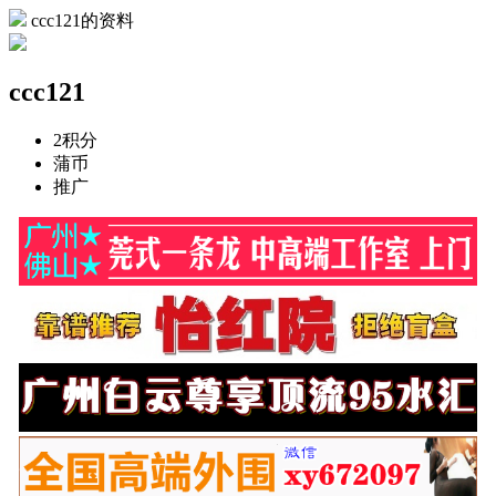
ccc121的资料
ccc121
2
积分
蒲币
推广