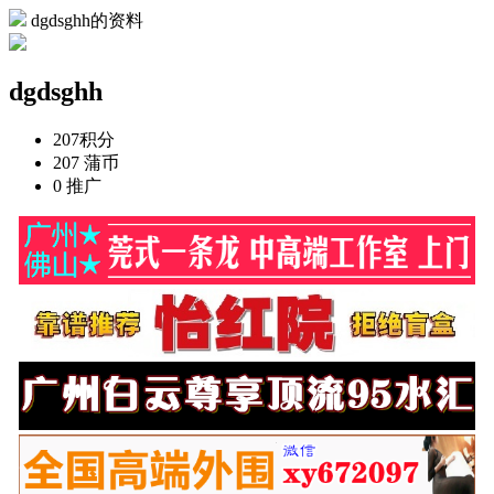
dgdsghh的资料
dgdsghh
207
积分
207
蒲币
0
推广