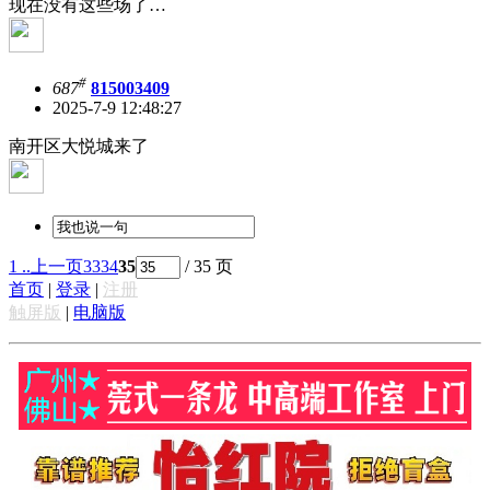
现在没有这些场了…
#
687
815003409
2025-7-9 12:48:27
南开区大悦城来了
1 ..
上一页
33
34
35
/ 35 页
首页
|
登录
|
注册
触屏版
|
电脑版