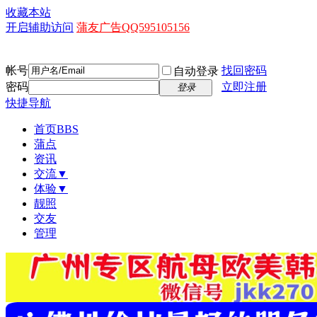
收藏本站
开启辅助访问
蒲友广告QQ595105156
帐号
找回密码
自动登录
密码
立即注册
登录
快捷导航
首页
BBS
蒲点
资讯
交流▼
体验▼
靓照
交友
管理