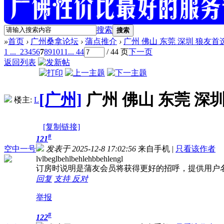
搜索
搜索
»
首页
›
广州桑拿论坛
›
蒲点推介
›
广州 佛山 东莞 深圳 狼友首选 一
1 ...
2
3
4
5
6
7
8
9
10
11
... 44
/ 44 页
下一页
返回列表
[广州]
广州 佛山 东莞 深圳
楼主:
L
[复制链接]
#
121
空中一号
发表于 2025-12-8 17:02:56
来自手机
|
只看该作者
lvlbeglbehlbehlehbbehlengl
订房时说明是蒲友会员将获得更好的招呼，提供用户
回复
支持
反对
举报
#
122