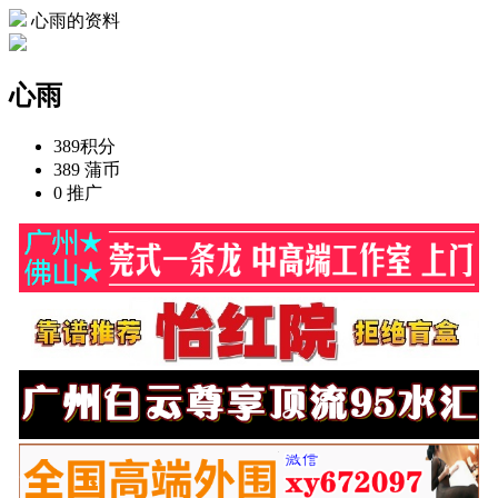
心雨的资料
心雨
389
积分
389
蒲币
0
推广