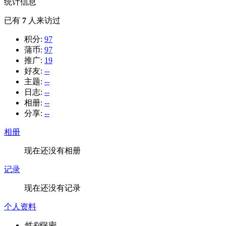
统计信息
已有
7
人来访过
积分:
97
蒲币:
97
推广:
19
好友:
--
主题:
--
日志:
--
相册:
--
分享:
--
相册
现在还没有相册
记录
现在还没有记录
个人资料
性别
保密