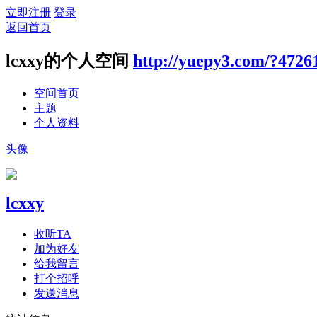
立即注册
登录
返回首页
lcxxy的个人空间
http://yuepy3.com/?4726
空间首页
主题
个人资料
头像
lcxxy
收听TA
加为好友
给我留言
打个招呼
发送消息