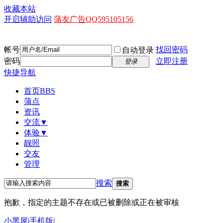
收藏本站
开启辅助访问
蒲友广告QQ595105156
帐号
找回密码
自动登录
密码
立即注册
登录
快捷导航
首页
BBS
蒲点
资讯
交流▼
体验▼
靓照
交友
管理
搜索
搜索
抱歉，指定的主题不存在或已被删除或正在被审核
小黑屋
|
手机版
|